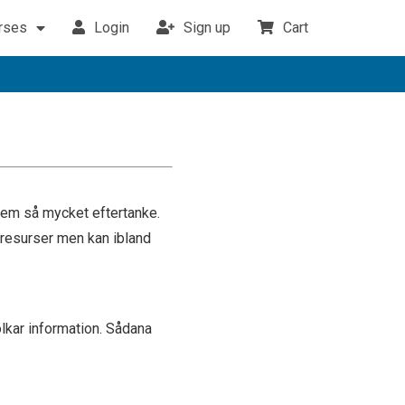
urses
Login
Sign up
Cart
nre kompassens makt
power of the inner compass
nge Culture leaders program
. EMPOWERMENT
2. GROWTH
3. WORKPLACE
4. ROLES, RESPONSIBILITIES & RIP CORDS
5. COMMUNITY BELONGING
 dem så mycket eftertanke.
a resurser men kan ibland
lkar information. Sådana