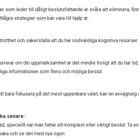
r som leder till dåligt beslutsfattande är svåra att eliminera, fi
 Några strategier som kan vara till hjälp är:
ötthet och säkerställa att du har nödvändiga kognitiva resurser f
rrerar om din uppmärksamhet är det mindre troligt att du har ti
gliga informationen som finns och möjliga beslut.
tt bara fokusera på det mest uppenbara valet, kan en avvägning av
aka senare:
gad, speciellt när man fattar ett komplext eller viktigt beslut. Ta e
lbaka och se det med nya ögon.