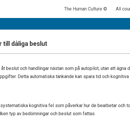
The Human Culture ©
All co
Den i
The 
Cha
1
 till dåliga beslut
åt beslut och handlingar nästan som på autopilot, utan att ägna
nuppgifter. Detta automatiska tänkande kan spara tid och kognitiv
.
systematiska kognitiva fel som påverkar hur de bearbetar och to
lken typ av bedömningar och beslut som fattas.