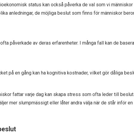
ioekonomisk status kan också påverka de val som vi människor 
olika anledningar, de möjliga beslut som finns för människor bero
 ofta påverkade av deras erfarenheter. I många fall kan de base
cket på en gång kan ha kognitiva kostnader, vilket gör dåliga besl
or fattar varje dag kan skapa stress som ofta leder till besluts
väljer mer slumpmässigt eller låter andra välja när de står inför en
beslut